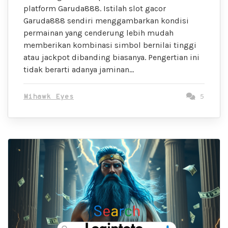
platform Garuda888. Istilah slot gacor
Garuda888 sendiri menggambarkan kondisi
permainan yang cenderung lebih mudah
memberikan kombinasi simbol bernilai tinggi
atau jackpot dibanding biasanya. Pengertian ini
tidak berarti adanya jaminan…
Mihawk Eyes
5