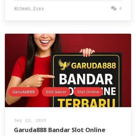
Mihawk Eyes
4
Garuda888
Slot Gacor
Slot Online
Sep 22, 2025
Garuda888 Bandar Slot Online