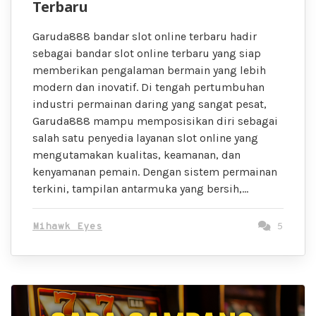
Terbaru
Garuda888 bandar slot online terbaru hadir
sebagai bandar slot online terbaru yang siap
memberikan pengalaman bermain yang lebih
modern dan inovatif. Di tengah pertumbuhan
industri permainan daring yang sangat pesat,
Garuda888 mampu memposisikan diri sebagai
salah satu penyedia layanan slot online yang
mengutamakan kualitas, keamanan, dan
kenyamanan pemain. Dengan sistem permainan
terkini, tampilan antarmuka yang bersih,…
Mihawk Eyes
5