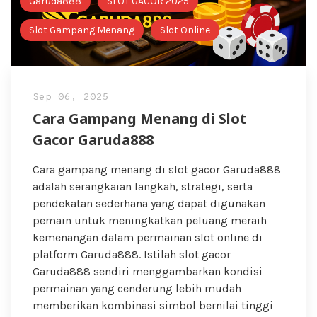
Garuda888
SLOT GACOR 2025
Slot Gampang Menang
Slot Online
Sep 06, 2025
Cara Gampang Menang di Slot
Gacor Garuda888
Cara gampang menang di slot gacor Garuda888
adalah serangkaian langkah, strategi, serta
pendekatan sederhana yang dapat digunakan
pemain untuk meningkatkan peluang meraih
kemenangan dalam permainan slot online di
platform Garuda888. Istilah slot gacor
Garuda888 sendiri menggambarkan kondisi
permainan yang cenderung lebih mudah
memberikan kombinasi simbol bernilai tinggi