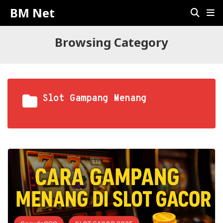
BM Net
Browsing Category
Slot Gampang Menang