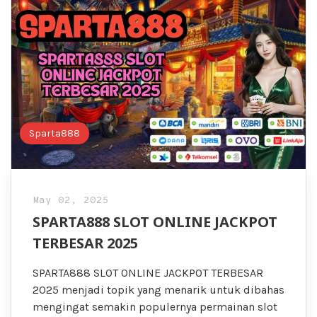
Sparta888
May 02, 2025
SPARTA888 SLOT ONLINE JACKPOT
TERBESAR 2025
SPARTA888 SLOT ONLINE JACKPOT TERBESAR
2025 menjadi topik yang menarik untuk dibahas
mengingat semakin populernya permainan slot