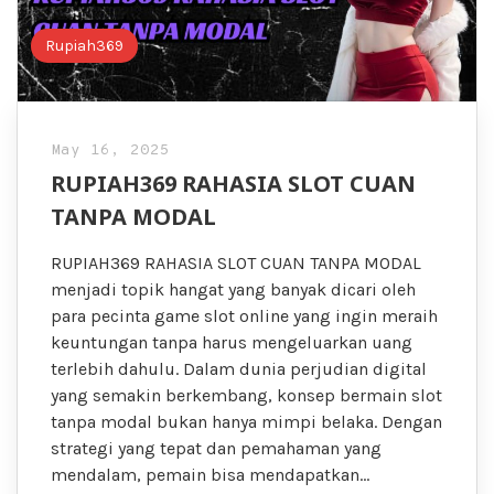
Rupiah369
May 16, 2025
RUPIAH369 RAHASIA SLOT CUAN
TANPA MODAL
RUPIAH369 RAHASIA SLOT CUAN TANPA MODAL
menjadi topik hangat yang banyak dicari oleh
para pecinta game slot online yang ingin meraih
keuntungan tanpa harus mengeluarkan uang
terlebih dahulu. Dalam dunia perjudian digital
yang semakin berkembang, konsep bermain slot
tanpa modal bukan hanya mimpi belaka. Dengan
strategi yang tepat dan pemahaman yang
mendalam, pemain bisa mendapatkan…