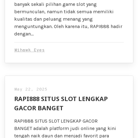
banyak sekali pilihan game slot yang
bermunculan, namun tidak semua memiliki
kualitas dan peluang menang yang
menguntungkan. Oleh karena itu, RAPI888 hadir
dengan…
Mihawk Eyes
May 22, 2025
RAPI888 SITUS SLOT LENGKAP
GACOR BANGET
RAPI888 SITUS SLOT LENGKAP GACOR
BANGET adalah platform judi online yang kini
tengah naik daun dan menjadi favorit para