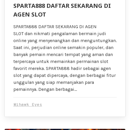
SPARTA888 DAFTAR SEKARANG DI
AGEN SLOT
SPARTA888 DAFTAR SEKARANG DI AGEN
SLOT dan nikmati pengalaman bermain judi
online yang menyenangkan dan menguntungkan.
Saat ini, perjudian online semakin populer, dan
banyak pemain mencari tempat yang aman dan
terpercaya untuk memainkan permainan slot
favorit mereka. SPARTA888 hadir sebagai agen
slot yang dapat dipercaya, dengan berbagai fitur
unggulan yang siap memanjakan para
pemainnya. Dengan berbagai…
Mihawk Eyes