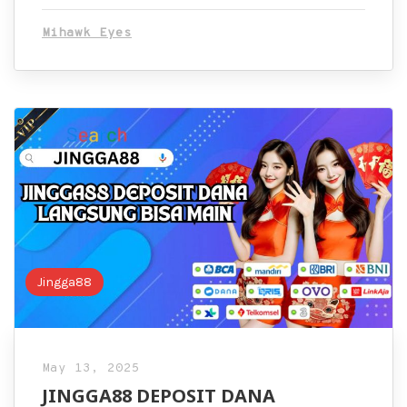
Mihawk Eyes
Jingga88
May 13, 2025
JINGGA88 DEPOSIT DANA