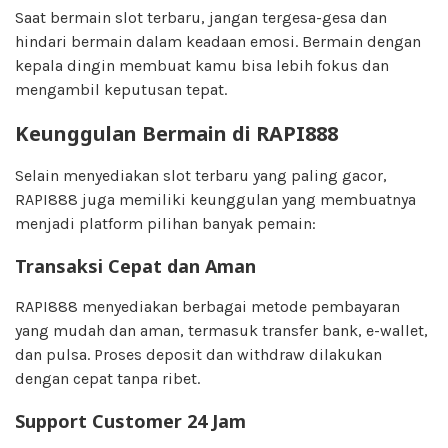
Saat bermain slot terbaru, jangan tergesa-gesa dan
hindari bermain dalam keadaan emosi. Bermain dengan
kepala dingin membuat kamu bisa lebih fokus dan
mengambil keputusan tepat.
Keunggulan Bermain di RAPI888
Selain menyediakan slot terbaru yang paling gacor,
RAPI888 juga memiliki keunggulan yang membuatnya
menjadi platform pilihan banyak pemain:
Transaksi Cepat dan Aman
RAPI888 menyediakan berbagai metode pembayaran
yang mudah dan aman, termasuk transfer bank, e-wallet,
dan pulsa. Proses deposit dan withdraw dilakukan
dengan cepat tanpa ribet.
Support Customer 24 Jam