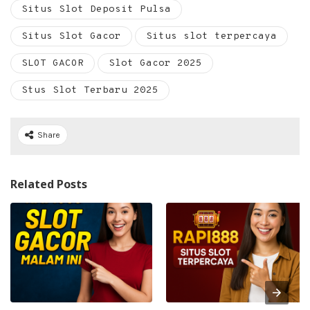
Situs Slot Deposit Pulsa
Situs Slot Gacor
Situs slot terpercaya
SLOT GACOR
Slot Gacor 2025
Stus Slot Terbaru 2025
Share
Related Posts