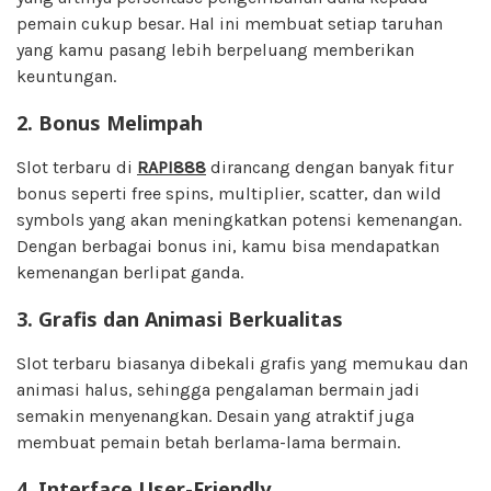
pemain cukup besar. Hal ini membuat setiap taruhan
yang kamu pasang lebih berpeluang memberikan
keuntungan.
2. Bonus Melimpah
Slot terbaru di
RAPI888
dirancang dengan banyak fitur
bonus seperti free spins, multiplier, scatter, dan wild
symbols yang akan meningkatkan potensi kemenangan.
Dengan berbagai bonus ini, kamu bisa mendapatkan
kemenangan berlipat ganda.
3. Grafis dan Animasi Berkualitas
Slot terbaru biasanya dibekali grafis yang memukau dan
animasi halus, sehingga pengalaman bermain jadi
semakin menyenangkan. Desain yang atraktif juga
membuat pemain betah berlama-lama bermain.
4. Interface User-Friendly