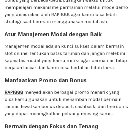
bonus yang berbeda-beda. Luangkan waktu untuk
mempelajari mekanisme permainan melalui mode demo
yang disediakan oleh RAPI888 agar kamu bisa lebih
strategi saat bermain menggunakan modal asli.
Atur Manajemen Modal dengan Baik
Manajemen modal adalah kunci sukses dalam bermain
slot online. Tentukan batas taruhan dan jangan melebihi
kapasitas modal yang kamu miliki agar permainan tetap
berjalan lancar dan kamu bisa bertahan lebih lama.
Manfaatkan Promo dan Bonus
RAPI888
menyediakan berbagai promo menarik yang
bisa kamu gunakan untuk menambah modal bermain.
Jangan lewatkan bonus deposit, cashback, dan free spins
yang dapat meningkatkan peluang menang kamu.
Bermain dengan Fokus dan Tenang