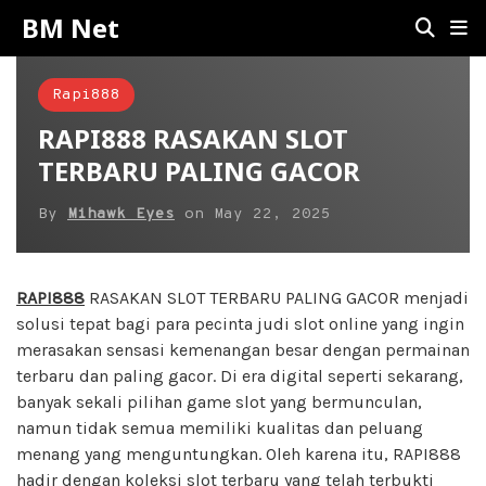
BM Net
Rapi888
RAPI888 RASAKAN SLOT
TERBARU PALING GACOR
By
Mihawk Eyes
on
May 22, 2025
RAPI888
RASAKAN SLOT TERBARU PALING GACOR menjadi
solusi tepat bagi para pecinta judi slot online yang ingin
merasakan sensasi kemenangan besar dengan permainan
terbaru dan paling gacor. Di era digital seperti sekarang,
banyak sekali pilihan game slot yang bermunculan,
namun tidak semua memiliki kualitas dan peluang
menang yang menguntungkan. Oleh karena itu, RAPI888
hadir dengan koleksi slot terbaru yang telah terbukti