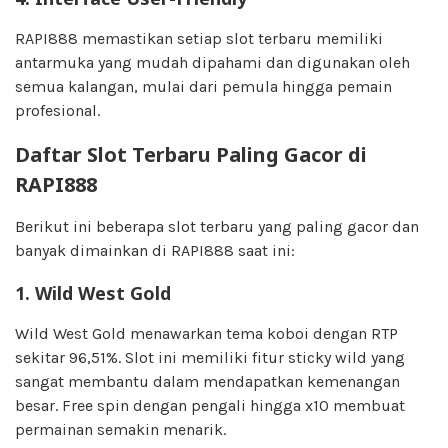
RAPI888 memastikan setiap slot terbaru memiliki
antarmuka yang mudah dipahami dan digunakan oleh
semua kalangan, mulai dari pemula hingga pemain
profesional.
Daftar Slot Terbaru Paling Gacor di
RAPI888
Berikut ini beberapa slot terbaru yang paling gacor dan
banyak dimainkan di RAPI888 saat ini:
1. Wild West Gold
Wild West Gold menawarkan tema koboi dengan RTP
sekitar 96,51%. Slot ini memiliki fitur sticky wild yang
sangat membantu dalam mendapatkan kemenangan
besar. Free spin dengan pengali hingga x10 membuat
permainan semakin menarik.