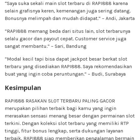
“Saya suka sekali main slot terbaru di RAPI888 karena
selain grafisnya keren, kemenangan juga sering datang.
Bonusnya melimpah dan mudah didapat.” – Andi, Jakarta
“RAPI888 memang beda dari situs lain, slot terbarunya
selalu gacor dan payout cepat. Customer service juga
sangat membantu.” – Sari, Bandung
“Modal kecil tapi bisa dapat jackpot besar berkat slot
terbaru yang disediakan RAPI888. Saya rekomendasikan
buat yang ingin coba peruntungan.” – Budi, Surabaya
Kesimpulan
RAPI888 RASAKAN SLOT TERBARU PALING GACOR
merupakan pilihan terbaik bagi kamu yang ingin
merasakan sensasi menang besar dengan permainan slot
terkini. Dengan koleksi slot terbaru yang memiliki RTP
tinggi, fitur bonus lengkap, serta dukungan layanan
terbaik, RAPI888 siap memberikan pengalaman bermain