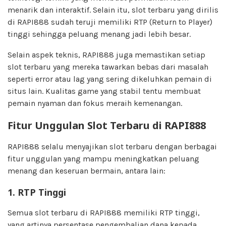
menarik dan interaktif. Selain itu, slot terbaru yang dirilis
di RAPI888 sudah teruji memiliki RTP (Return to Player)
tinggi sehingga peluang menang jadi lebih besar.
Selain aspek teknis, RAPI888 juga memastikan setiap
slot terbaru yang mereka tawarkan bebas dari masalah
seperti error atau lag yang sering dikeluhkan pemain di
situs lain. Kualitas game yang stabil tentu membuat
pemain nyaman dan fokus meraih kemenangan.
Fitur Unggulan Slot Terbaru di RAPI888
RAPI888 selalu menyajikan slot terbaru dengan berbagai
fitur unggulan yang mampu meningkatkan peluang
menang dan keseruan bermain, antara lain:
1. RTP Tinggi
Semua slot terbaru di RAPI888 memiliki RTP tinggi,
yang artinya persentase pengembalian dana kepada