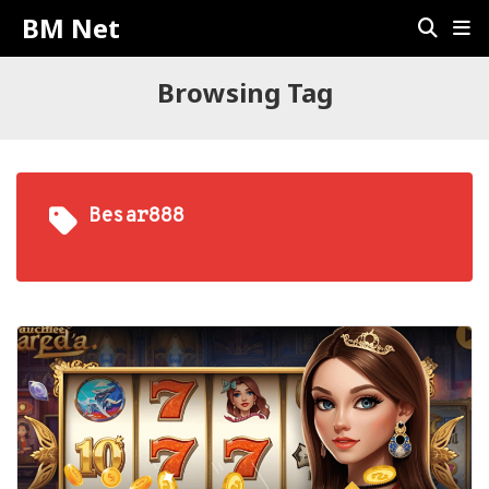
BM Net
Browsing Tag
Besar888