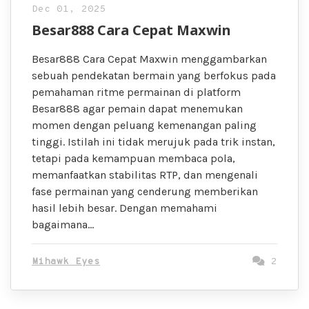
Dec 01, 2025
Besar888 Cara Cepat Maxwin
Besar888 Cara Cepat Maxwin menggambarkan
sebuah pendekatan bermain yang berfokus pada
pemahaman ritme permainan di platform
Besar888 agar pemain dapat menemukan
momen dengan peluang kemenangan paling
tinggi. Istilah ini tidak merujuk pada trik instan,
tetapi pada kemampuan membaca pola,
memanfaatkan stabilitas RTP, dan mengenali
fase permainan yang cenderung memberikan
hasil lebih besar. Dengan memahami
bagaimana…
Mihawk Eyes
2