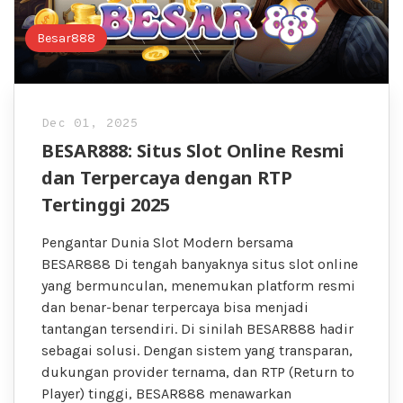
Besar888
Dec 01, 2025
BESAR888: Situs Slot Online Resmi
dan Terpercaya dengan RTP
Tertinggi 2025
Pengantar Dunia Slot Modern bersama
BESAR888 Di tengah banyaknya situs slot online
yang bermunculan, menemukan platform resmi
dan benar-benar terpercaya bisa menjadi
tantangan tersendiri. Di sinilah BESAR888 hadir
sebagai solusi. Dengan sistem yang transparan,
dukungan provider ternama, dan RTP (Return to
Player) tinggi, BESAR888 menawarkan