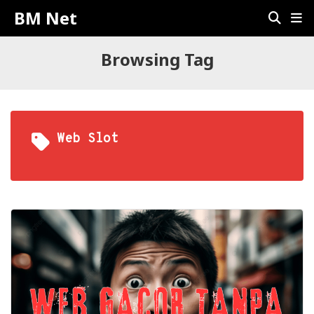
BM Net
Browsing Tag
Web Slot