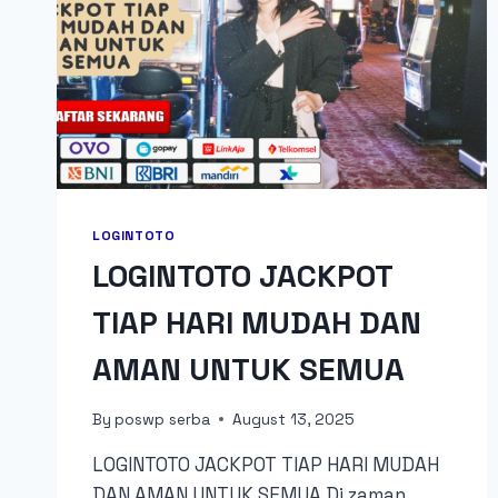
LOGINTOTO
LOGINTOTO JACKPOT
TIAP HARI MUDAH DAN
AMAN UNTUK SEMUA
By
poswp serba
August 13, 2025
LOGINTOTO JACKPOT TIAP HARI MUDAH
DAN AMAN UNTUK SEMUA Di zaman