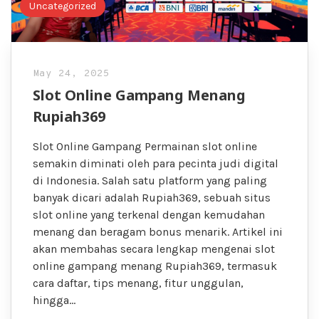
Uncategorized
May 24, 2025
Slot Online Gampang Menang
Rupiah369
Slot Online Gampang Permainan slot online
semakin diminati oleh para pecinta judi digital
di Indonesia. Salah satu platform yang paling
banyak dicari adalah Rupiah369, sebuah situs
slot online yang terkenal dengan kemudahan
menang dan beragam bonus menarik. Artikel ini
akan membahas secara lengkap mengenai slot
online gampang menang Rupiah369, termasuk
cara daftar, tips menang, fitur unggulan,
hingga…