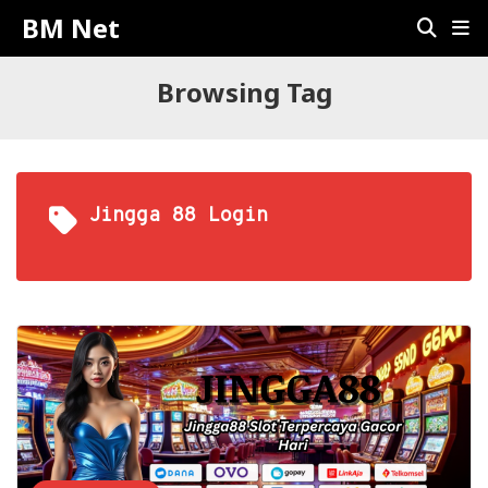
BM Net
Browsing Tag
Jingga 88 Login