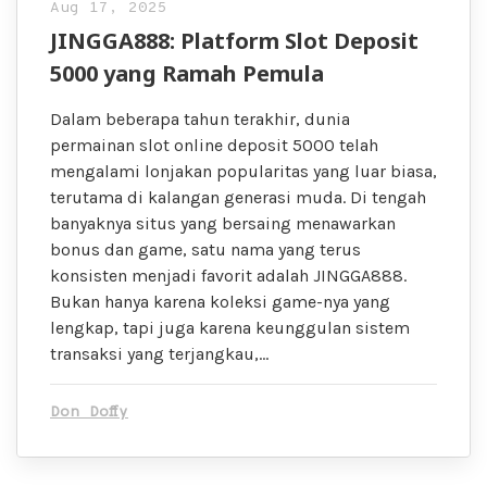
Aug 17, 2025
JINGGA888: Platform Slot Deposit
5000 yang Ramah Pemula
Dalam beberapa tahun terakhir, dunia
permainan slot online deposit 5000 telah
mengalami lonjakan popularitas yang luar biasa,
terutama di kalangan generasi muda. Di tengah
banyaknya situs yang bersaing menawarkan
bonus dan game, satu nama yang terus
konsisten menjadi favorit adalah JINGGA888.
Bukan hanya karena koleksi game-nya yang
lengkap, tapi juga karena keunggulan sistem
transaksi yang terjangkau,…
Don Doffy