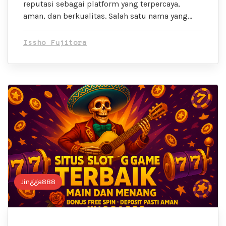
reputasi sebagai platform yang terpercaya,
aman, dan berkualitas. Salah satu nama yang…
Issho Fujitora
Jingga888