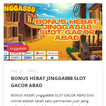
Jingga888
Aug 07, 2025
BONUS HEBAT JINGGA888 SLOT
GACOR ABAD
BONUS HEBAT jingga888 SLOT GACOR ABAD Slot
online adalah salah satu permainan judi yang