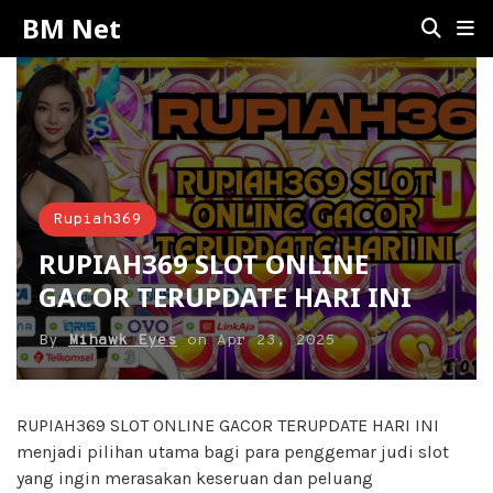
BM Net
Rupiah369
RUPIAH369 SLOT ONLINE
GACOR TERUPDATE HARI INI
By
Mihawk Eyes
on
Apr 23, 2025
RUPIAH369 SLOT ONLINE GACOR TERUPDATE HARI INI
menjadi pilihan utama bagi para penggemar judi slot
yang ingin merasakan keseruan dan peluang