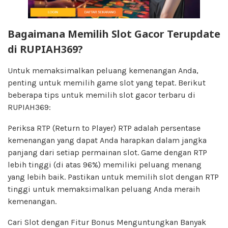
Bagaimana Memilih Slot Gacor Terupdate
di RUPIAH369?
Untuk memaksimalkan peluang kemenangan Anda,
penting untuk memilih game slot yang tepat. Berikut
beberapa tips untuk memilih slot gacor terbaru di
RUPIAH369:
Periksa RTP (Return to Player) RTP adalah persentase
kemenangan yang dapat Anda harapkan dalam jangka
panjang dari setiap permainan slot. Game dengan RTP
lebih tinggi (di atas 96%) memiliki peluang menang
yang lebih baik. Pastikan untuk memilih slot dengan RTP
tinggi untuk memaksimalkan peluang Anda meraih
kemenangan.
Cari Slot dengan Fitur Bonus Menguntungkan Banyak