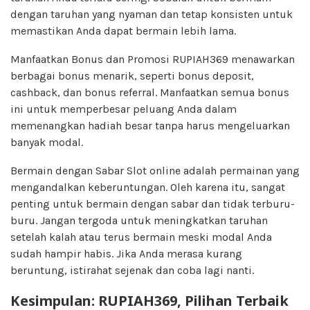
dengan taruhan yang nyaman dan tetap konsisten untuk
memastikan Anda dapat bermain lebih lama.
Manfaatkan Bonus dan Promosi RUPIAH369 menawarkan
berbagai bonus menarik, seperti bonus deposit,
cashback, dan bonus referral. Manfaatkan semua bonus
ini untuk memperbesar peluang Anda dalam
memenangkan hadiah besar tanpa harus mengeluarkan
banyak modal.
Bermain dengan Sabar Slot online adalah permainan yang
mengandalkan keberuntungan. Oleh karena itu, sangat
penting untuk bermain dengan sabar dan tidak terburu-
buru. Jangan tergoda untuk meningkatkan taruhan
setelah kalah atau terus bermain meski modal Anda
sudah hampir habis. Jika Anda merasa kurang
beruntung, istirahat sejenak dan coba lagi nanti.
Kesimpulan: RUPIAH369, Pilihan Terbaik