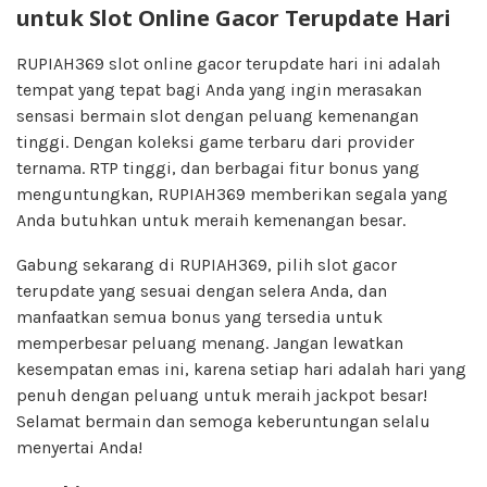
untuk Slot Online Gacor Terupdate Hari
RUPIAH369 slot online gacor terupdate hari ini adalah
tempat yang tepat bagi Anda yang ingin merasakan
sensasi bermain slot dengan peluang kemenangan
tinggi. Dengan koleksi game terbaru dari provider
ternama. RTP tinggi, dan berbagai fitur bonus yang
menguntungkan, RUPIAH369 memberikan segala yang
Anda butuhkan untuk meraih kemenangan besar.
Gabung sekarang di RUPIAH369, pilih slot gacor
terupdate yang sesuai dengan selera Anda, dan
manfaatkan semua bonus yang tersedia untuk
memperbesar peluang menang. Jangan lewatkan
kesempatan emas ini, karena setiap hari adalah hari yang
penuh dengan peluang untuk meraih jackpot besar!
Selamat bermain dan semoga keberuntungan selalu
menyertai Anda!