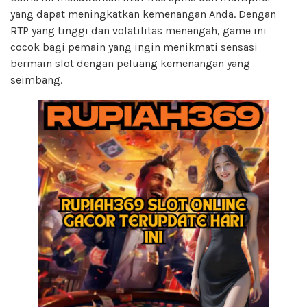
yang dapat meningkatkan kemenangan Anda. Dengan
RTP yang tinggi dan volatilitas menengah, game ini
cocok bagi pemain yang ingin menikmati sensasi
bermain slot dengan peluang kemenangan yang
seimbang.