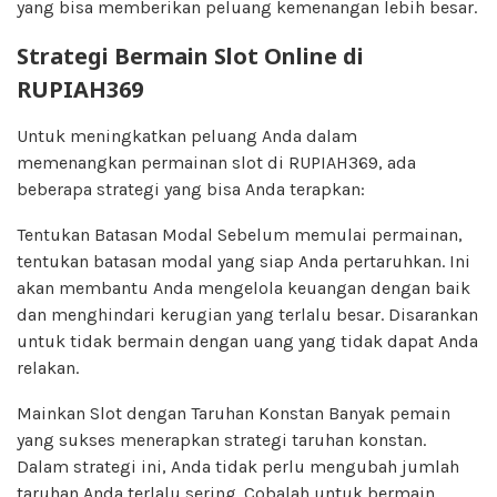
yang bisa memberikan peluang kemenangan lebih besar.
Strategi Bermain Slot Online di
RUPIAH369
Untuk meningkatkan peluang Anda dalam
memenangkan permainan slot di RUPIAH369, ada
beberapa strategi yang bisa Anda terapkan:
Tentukan Batasan Modal Sebelum memulai permainan,
tentukan batasan modal yang siap Anda pertaruhkan. Ini
akan membantu Anda mengelola keuangan dengan baik
dan menghindari kerugian yang terlalu besar. Disarankan
untuk tidak bermain dengan uang yang tidak dapat Anda
relakan.
Mainkan Slot dengan Taruhan Konstan Banyak pemain
yang sukses menerapkan strategi taruhan konstan.
Dalam strategi ini, Anda tidak perlu mengubah jumlah
taruhan Anda terlalu sering. Cobalah untuk bermain