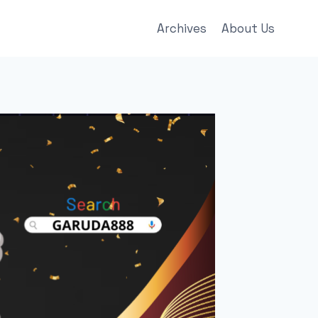
Archives
About Us