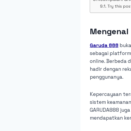
Try this pos
Mengenal 
Garuda 888
bukan
sebagai platfor
online. Berbeda 
hadir dengan rek
penggunanya.
Kepercayaan ters
sistem keamanan 
GARUDA888 juga 
mendapatkan kem