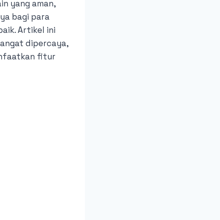
in yang aman,
ya bagi para
ik. Artikel ini
angat dipercaya,
faatkan fitur