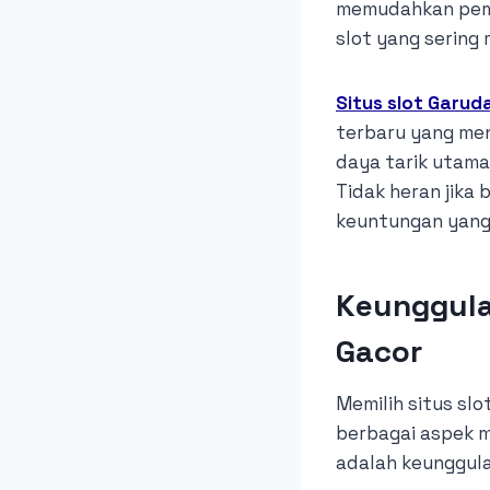
memudahkan pema
slot yang sering
Situs slot Garu
terbaru yang menj
daya tarik utama
Tidak heran jika
keuntungan yang n
Keunggula
Gacor
Memilih situs sl
berbagai aspek m
adalah keunggul