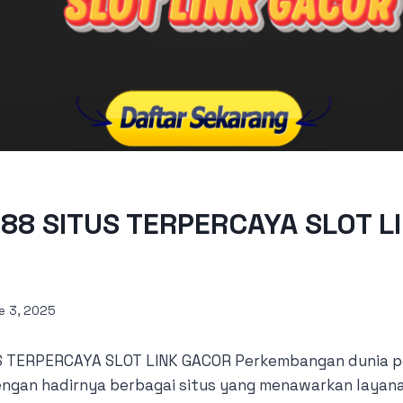
8 SITUS TERPERCAYA SLOT L
e 3, 2025
 TERPERCAYA SLOT LINK GACOR Perkembangan dunia pe
ngan hadirnya berbagai situs yang menawarkan layana