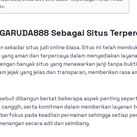
ts:
GARUDA888 Sebagai Situs Terpe
 sekadar situs judi online biasa. Situs ini telah membuk
m yang aman dan terpercaya dalam menyediakan layana
dengan banyak situs yang menawarkan janji tanpa buk
am jejak yang jelas dan transparan, memberikan rasa a
ebut dibangun berkat beberapa aspek penting seperti 
canggih, serta komitmen dalam memberikan layanan terb
berfokus pada keadilan permainan sehingga setiap pe
enangan secara adil dan seimbang.