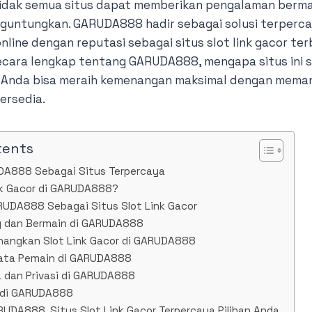
tidak semua situs dapat memberikan pengalaman berma
guntungkan. GARUDA888 hadir sebagai solusi terperca
line dengan reputasi sebagai situs slot link gacor terba
cara lengkap tentang GARUDA888, mengapa situs ini s
 Anda bisa meraih kemenangan maksimal dengan meman
ersedia.
tents
A888 Sebagai Situs Terpercaya
ink Gacor di GARUDA888?
UDA888 Sebagai Situs Slot Link Gacor
g dan Bermain di GARUDA888
angkan Slot Link Gacor di GARUDA888
ata Pemain di GARUDA888
dan Privasi di GARUDA888
u di GARUDA888
UDA888, Situs Slot Link Gacor Terpercaya Pilihan Anda