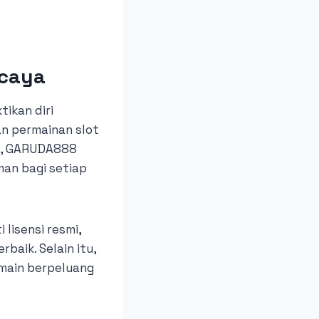
rcaya
tikan diri
n permainan slot
ti, GARUDA888
man bagi setiap
lisensi resmi,
aik. Selain itu,
main berpeluang