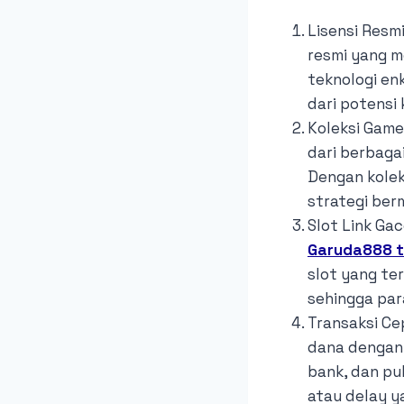
Lisensi Resm
resmi yang me
teknologi en
dari potensi
Koleksi Game
dari berbagai
Dengan kolek
strategi ber
Slot Link Ga
Garuda888 t
slot yang ter
sehingga par
Transaksi C
dana dengan 
bank, dan pu
atau delay y