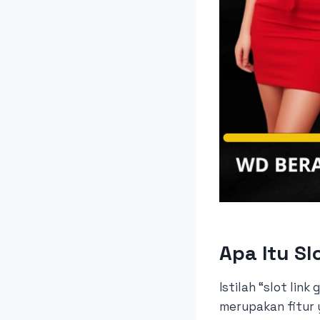
Apa Itu S
Istilah “slot link
merupakan fitur 