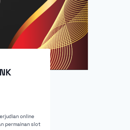
INK
rjudian online
n permainan slot